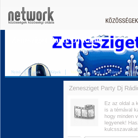
Zenesziget Party Dj Rádió
Nyitó
Tagok
Képek
Videók
Blog
Fórum
Lin
Zenesziget Party Dj Rádió
Ez az oldal a 
is a témával k
hogy minden v
legyenek! Has
kulcsszavakat