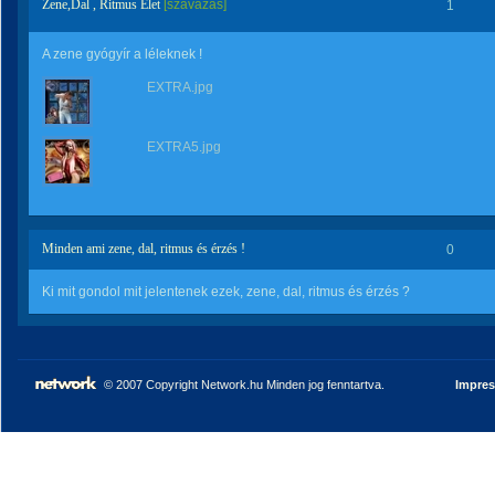
Zene,Dal , Ritmus Élet
[szavazás]
1
A zene gyógyír a léleknek !
EXTRA.jpg
EXTRA5.jpg
Minden ami zene, dal, ritmus és érzés !
0
Ki mit gondol mit jelentenek ezek, zene, dal, ritmus és érzés ?
© 2007 Copyright Network.hu Minden jog fenntartva.
Impre